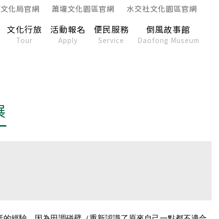
南文化局官網
蕭壠文化園區官網
水交社文化園區官網
文化行旅
活動報名
便民服務
倒風故事館
Tour
Apply
Service
Daofong Museum
展
話的經驗。因為田調碰壁（重新認識了原來自己一點都不適合