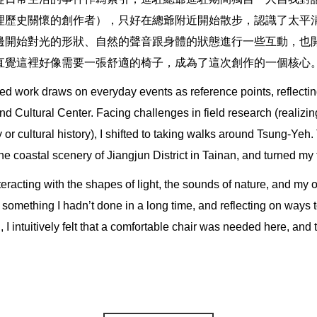
理歷史關懷的創作者），只好在總爺附近開始散步，認識了太平
邊開始對光的形狀、自然的聲音跟身體的狀態進行一些互動，也
直覺這裡好像需要一張舒適的椅子，成為了這次創作的一個核心
d work draws on everyday events as reference points, reflectin
nd Cultural Center. Facing challenges in field research (realizin
or cultural history), I shifted to taking walks around Tsung-Ye
he coastal scenery of Jiangjun District in Tainan, and turned m
teracting with the shapes of light, the sounds of nature, and my
 something I hadn’t done in a long time, and reflecting on ways
d, I intuitively felt that a comfortable chair was needed here, an