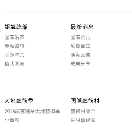
認識總爺
最新消息
園區沿革
園區公告
參觀資訊
展覽通知
主題館舍
活動公告
植栽園藝
成果分享
大地藝術季
國際藝術村
2019麻豆糖業大地藝術季
藝術村簡介
小事報
駐村藝術家