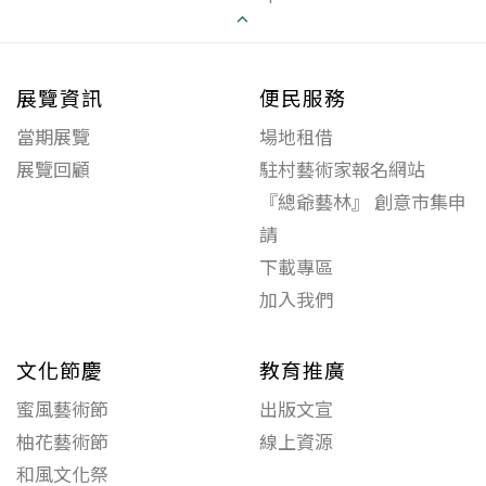
展覽資訊
便民服務
當期展覽
場地租借
展覽回顧
駐村藝術家報名網站
『總爺藝林』 創意市集申
請
下載專區
加入我們
文化節慶
教育推廣
蜜風藝術節
出版文宣
柚花藝術節
線上資源
和風文化祭