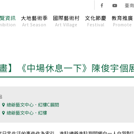
臺
覽資訊
大地藝術季
國際藝術村
文化節慶
教育推廣
hibition
Art Season
Art Village
Festival
Promote
畫】《中場休息一下》陳俊宇個
點
】
總爺藝文中心．紅樓C展間
】
總爺藝文中心．紅樓
從日常生活的事件作為索引，進駐總爺進駐期間獨自一人自我對