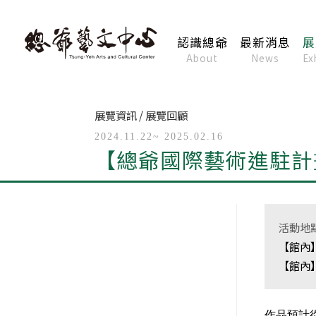
認識總爺
最新消息
展
About
News
Ex
展覽資訊 / 展覽回顧
2024.11.22~ 2025.02.16
【總爺國際藝術進駐計
活動地
【館內
【館內
作品預計