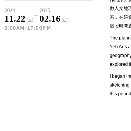
做人文地
2024
2025
~
11.22
02.16
索，在這
(五)
(日)
這段時間
9:00AM-17:00PM
The planne
Yeh Arts a
geography 
explored t
I began in
sketching,
this perio