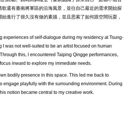
清歌還有臺南將軍區的沿海風景，並往自己最近的需求開始探
開始進行了很久沒有做的素描，並且思索了如何跟空間玩耍，
。
g experiences of self-dialogue during my residency at Tsung-
g I was not well-suited to be an artist focused on human
h. Through this, I encountered Taiping Qingge performances,
y focus inward to explore my immediate needs.
 own bodily presence in this space. This led me back to
 to engage playfully with the surrounding environment. During
d this notion became central to my creative work.