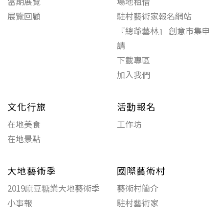
當期展覽
場地租借
展覽回顧
駐村藝術家報名網站
『總爺藝林』 創意市集申
請
下載專區
加入我們
文化行旅
活動報名
在地美食
工作坊
在地景點
大地藝術季
國際藝術村
2019麻豆糖業大地藝術季
藝術村簡介
小事報
駐村藝術家