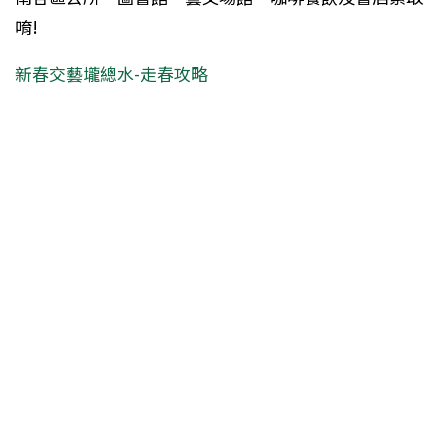
唷!
新春交藝壠總水-走春攻略