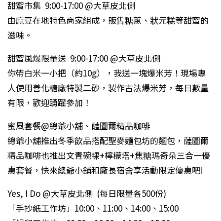
甜蜜市集 9:00-17:00 @大草皮北側
由麻豆在地特色商家組成，販售糖蔥、狀元糕等甜蜜的
滋味。
甜蜜風爆限量送 9:00-17:00 @大草皮北側
你帶白米一小把（約10g），我送一塊爆米芳！現場專
人使用善化糖廠特製二砂，製作古法爆米芳，每日數量
有限，歡迎踴躍參加！
蜜風套餐@總爺小舖、薩圖爾精品咖啡
總爺小舖推出冬季飲品搭配聖麥麵包坊的麵包，薩圖爾
精品咖啡也推出文青碗粿+檸檬塔+焦糖瑪奇朵三合一優
惠套餐，快來總爺小舖和廠長宿舍享活動限定優惠吧!
Yes, I Do @大草皮北側 (每日限量各500份)
「手抄紙工作坊」10:00、11:00、14:00、15:00