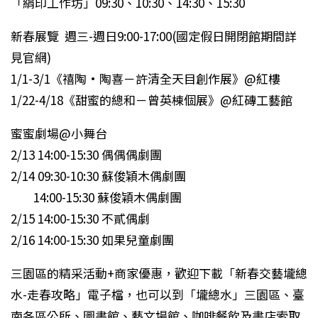
「絹印工作坊」09:30、10:30、14:30、15:30
新春展覽 週三-週日9:00-17:00(國定假日開閉館期間詳
見官網)
1/1-3/1《禧陶•陶喜－許清全天目創作展》@紅樓
1/22-4/18《甜蜜的總和－曾英棟個展》@紅磚工藝館
蜜蜜劇場@小舞台
2/13 14:00-15:30 偶偶偶劇團
2/14 09:30-10:30 蘇俊穎木偶劇團
14:00-15:30 蘇俊穎木偶劇團
2/15 14:00-15:30 不貳偶劇
2/16 14:00-15:30 如果兒童劇團
三園區的精采活動+商家優惠，歡迎下載「新春交藝壠總
水-走春攻略」電子檔，也可以到「壠總水」三園區、臺
南各區公所、圖書館、藝文場館、咖啡餐飲及書店索取