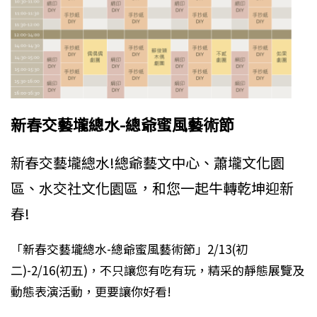
新春交藝壠總水-總爺蜜風藝術節
新春交藝壠總水!總爺藝文中心、蕭壠文化園
區、水交社文化園區，和您一起牛轉乾坤迎新
春!
「新春交藝壠總水-總爺蜜風藝術節」2/13(初
二)-2/16(初五)，不只讓您有吃有玩，精采的靜態展覽及
動態表演活動，更要讓你好看!