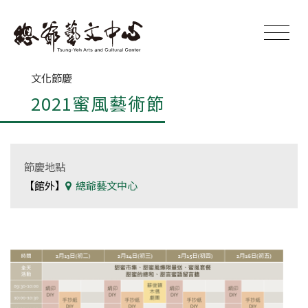
文化節慶
2021蜜風藝術節
節慶地點
【館外】
總爺藝文中心