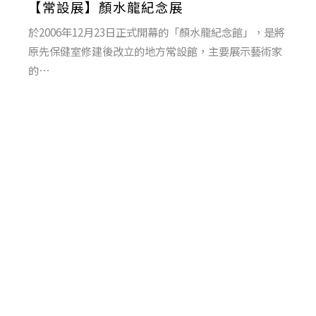
【常設展】顏水龍紀念展
於2006年12月23日正式開幕的「顏水龍紀念館」，是將
原先保健室修建後改立的地方常設館，主要展示藝術家
的⋯