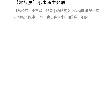
【常設展】小事報主題展
【常設展】小事報主題展│總爺藝文中心糖學埕 第六屆
小事報開跑中~~ 小事也是件大事!!!!!睽違一年的⋯