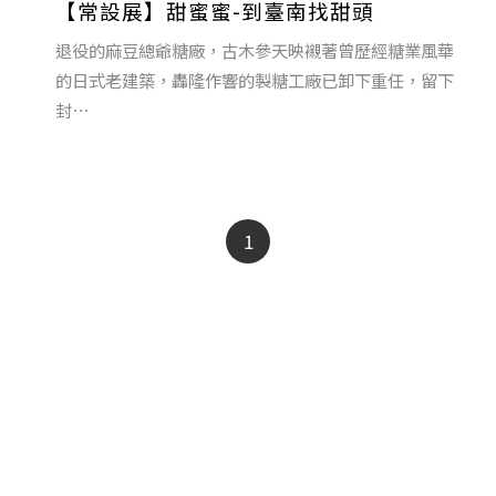
【常設展】甜蜜蜜-到臺南找甜頭
退役的麻豆總爺糖廠，古木參天映襯著曾歷經糖業風華
的日式老建築，轟隆作響的製糖工廠已卸下重任，留下
封⋯
1