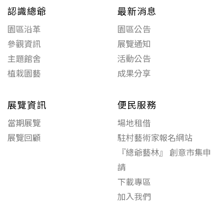
認識總爺
最新消息
園區沿革
園區公告
參觀資訊
展覽通知
主題館舍
活動公告
植栽園藝
成果分享
展覽資訊
便民服務
當期展覽
場地租借
展覽回顧
駐村藝術家報名網站
『總爺藝林』 創意市集申
請
下載專區
加入我們