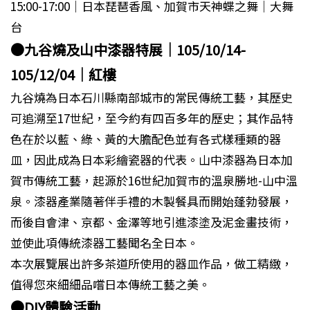
15:00-17:00│日本琵琶香風、加賀市天神蝶之舞│大舞
台
●九谷燒及山中漆器特展│105/10/14-
105/12/04│紅樓
九谷燒為日本石川縣南部城市的常民傳統工藝，其歷史
可追溯至17世紀，至今約有四百多年的歷史；其作品特
色在於以藍、綠、黃的大膽配色並有各式樣種類的器
皿，因此成為日本彩繪瓷器的代表。山中漆器為日本加
賀市傳統工藝，起源於16世紀加賀市的溫泉勝地-山中溫
泉。漆器產業隨著伴手禮的木製餐具而開始蓬勃發展，
而後自會津、京都、金澤等地引進漆塗及泥金畫技術，
並使此項傳統漆器工藝聞名全日本。
本次展覽展出許多茶道所使用的器皿作品，做工精緻，
值得您來細細品嚐日本傳統工藝之美。
●DIY體驗活動