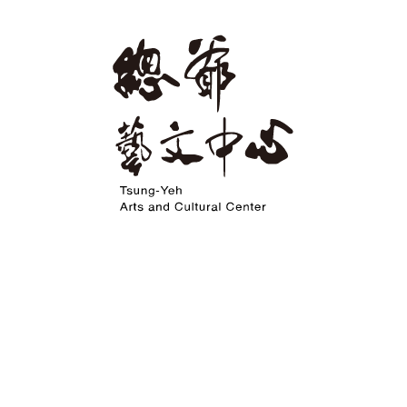
地址：台南市麻豆區南勢里總爺5號
電話：(06)5718123‧(06)5718088
開館時間 | 週三至週日 9：00～17：00
休館時間 | 週一&週二,除夕