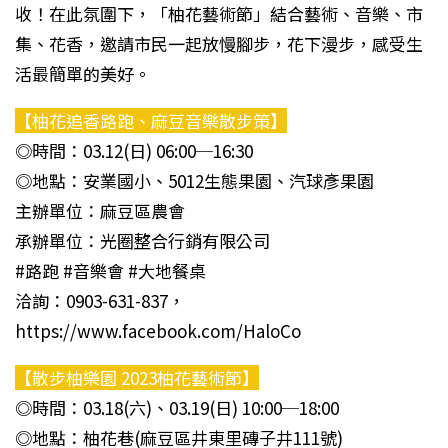
收！在此氛圍下，「柚花藝術節」結合藝術、音樂、市
集、花香，邀請市民一起放慢腳步，花下漫步，感受生
活最簡單的美好。
【柚花追香路跑、麻豆音樂散步策】
◎時間：03.12(日) 06:00─16:30
◎地點：安業國小、5012生態果園、汽球彥果園
主辦單位：麻豆區農會
承辦單位：光圈整合行銷有限公司
#路跑 #音樂會 #大地餐桌
洽詢：0903-631-837，
https://www.facebook.com/HaloCo
【散步柚樂園 2023柚花藝術節】
◎時間：03.18(六)、03.19(日) 10:00─18:00
◎地點：柚花巷(麻豆區井東里磚子井111號)