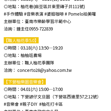
◎地點：柚花巷(麻豆區井東里磚子井111號)
#手作體驗 #音樂表演 #婆姐咖啡 # Pomelo拍美囉
主辦單位：臺南市樂齡學習示範中心
洽詢：鍾主任0955-722839
【職人柚花季5.0】
◎時間：03.18(六) 13:50─19:20
◎地點：柚柚班農場
主辦單位：職人柚花季團隊
洽詢： concerto28@yahoo.com.tw
【下營柚樂園音樂會】
◎時間：04.01(六) 15:00─17:00
◎地點：下營諺仔文旦園（下營區西連里57之12號）
#音樂會 #親子DIY #柚花打卡區