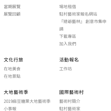
當期展覽
場地租借
展覽回顧
駐村藝術家報名網站
『總爺藝林』 創意市集申
請
下載專區
加入我們
文化行旅
活動報名
在地美食
工作坊
在地景點
大地藝術季
國際藝術村
2019麻豆糖業大地藝術季
藝術村簡介
小事報
駐村藝術家