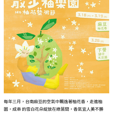
每年三月，台南麻豆的空氣中飄逸著柚花香，走進柚
園，成串 的雪白花朵綻放在綠葉間，香氣宜人美不勝