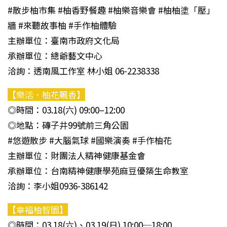
#散步柚市集 #柚香野餐趣 #柚樂音樂會 #柚柚塗「壓」
牆 #來聽故事柚 #手作柚體驗
主辦單位：臺南市政府文化局
承辦單位：總爺藝文中心
洽詢：透南風工作室 林小姐 06-2238338
【樂活．柚花飄香】
◎時間：03.18(六) 09:00–12:00
◎地點：磚子井99號前三角公園
#悠遊散步 #大腦氣球 #國樂演奏 #手作柚花
主辦單位：財團法人精神健康基金會
承辦單位：台南精神健康學苑麻豆優築生命教室
洽詢：李小姐0936-386142
【幸福柚智園】
◎時間：03.18(六)、03.19(日) 10:00─18:00